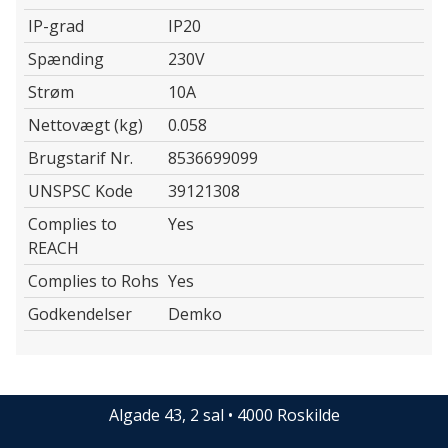
IP-grad
IP20
Spænding
230V
Strøm
10A
Nettovægt (kg)
0.058
Brugstarif Nr.
8536699099
UNSPSC Kode
39121308
Complies to
Yes
REACH
Complies to Rohs
Yes
Godkendelser
Demko
Algade 43, 2 sal • 4000 Roskilde